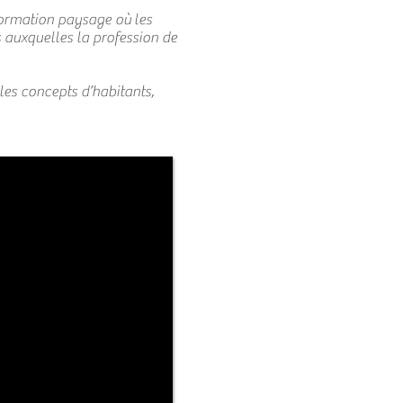
ormation paysage où les
s auxquelles la profession de
les concepts d’habitants,