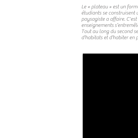
Le « plateau » est un fo
étudiants se construisent 
paysagiste a affaire. C'est
enseignements s’entremêlent
Tout au long du second sem
d’habitats et d’habiter en 