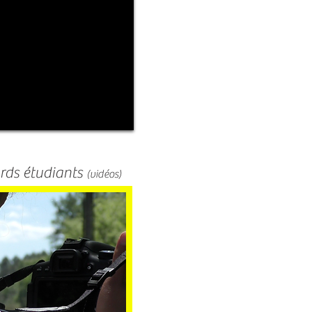
rds étudiants
(vidéos)