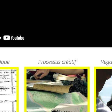
ique
Processus créatif
Rega